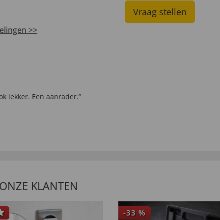
Vraag stellen
elingen >>
ok lekker. Een aanrader.”
 ONZE KLANTEN
-33
%