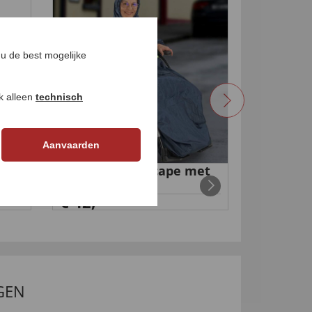
5
u de best mogelijke
ok alleen
technisch
Netadap
Aanvaarden
€ 13,
99
500
Rolstoel-regencape met
mouwen
€ 42,
99
GEN