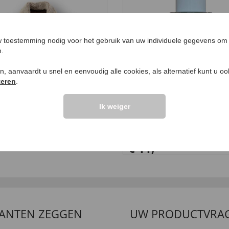
 toestemming nodig voor het gebruik van uw individuele gegevens om 
n.
ken, aanvaardt u snel en eenvoudig alle cookies, als alternatief kunt u o
teren
.
Ik weiger
berjack van lamsleer
Alpenden met arnica 
99,
ml
99
€ 11,
99
LANTEN ZEGGEN
UW PRODUCTVRA