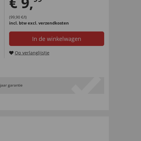
€
9
,
(99,90 €/l)
incl. btw
excl. verzendkosten
In de winkelwagen
Op verlanglijstje
 jaar garantie