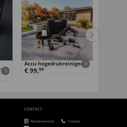
Accu-hogedrukreiniger
Volkswa
rs
€ 99,
€ 159,
99
9
CONTACT
f
Klantenservice
Contact