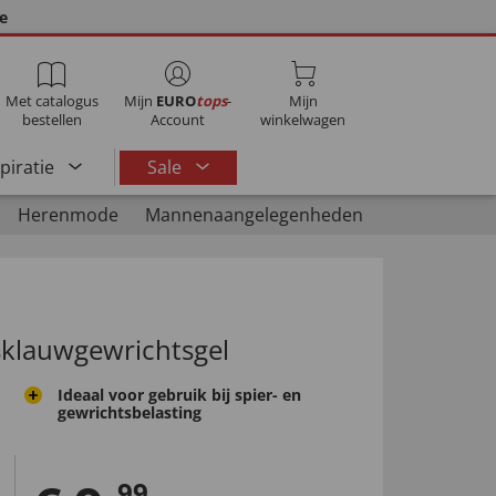
ie
Met catalogus
Mijn
EURO
tops
-
Mijn
bestellen
Account
winkelwagen
spiratie
Sale
Herenmode
Mannenaangelegenheden
lsklauwgewrichtsgel
Ideaal voor gebruik bij spier- en
gewrichtsbelasting
99