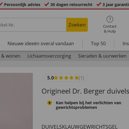
Persoonlijk advies
30 dagen retourrecht
3 jaar garant
Zoeken
Contact
& Hulp
Nieuwe ideeën overal vandaan
Top 50
In
 & wonen
Lichaamsverzorging
Sieraden & uurwerken
5.0
(1)
Origineel Dr. Berger duive
Kan helpen bij het verlichten van
gewrichtsproblemen
DUIVELSKLAUWGEWRICHTSGEL