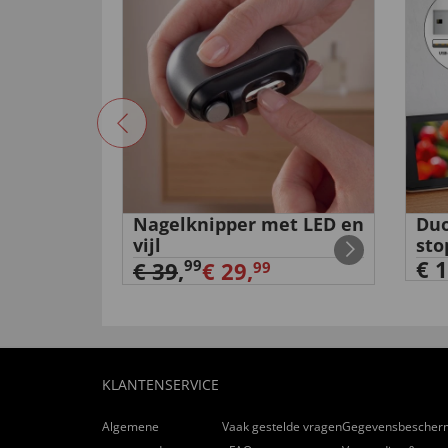
tanium'
Nagelknipper met LED en
Duo
vijl
sto
€ 1
99
€ 39
,
€ 29,
99
KLANTENSERVICE
Algemene
Vaak gestelde vragen
Gegevensbescher