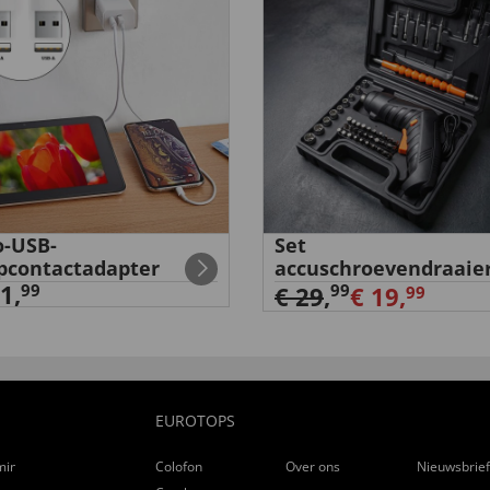
-USB-
Set
pcontactadapter
accuschroevendraaie
1,
99
99
€ 29
,
€ 19,
99
EUROTOPS
ming
Colofon
Over ons
Nieuwsbrie