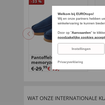
-33
%
Welkom bij EUROtops!
Wij en onze partners hebben uw
winkelervaring te kunnen biede
Door op "
Aanvaarden
" te klik
noodzakelijke cookies accep
Instellingen
iewieler
Pantoffels met
Bom
memoryzool
€ 1
Privacyverklaring
99
€ 29
,
€ 19,
99
WAT ONZE INTERNATIONALE K