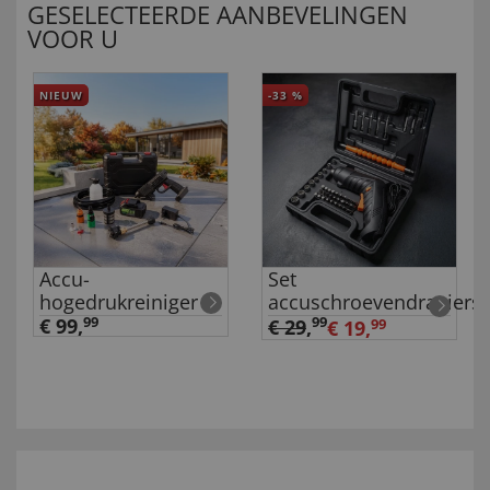
GESELECTEERDE AANBEVELINGEN
VOOR U
NIEUW
-33
%
Accu-
Set
hogedrukreiniger
accuschroevendraaiers
€ 99,
99
99
€ 29
,
€ 19,
99