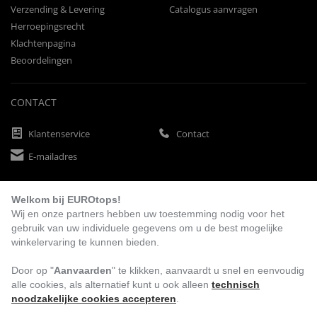
Verzending & Levering
Catalogus aanvragen
Herroepingsrecht
Klachtenpagina
Beoordelingen
CONTACT
Klantenservice
Contact
E-mailadres
Welkom bij EUROtops!
BETAALMETHODEN
Wij en onze partners hebben uw toestemming nodig voor het
gebruik van uw individuele gegevens om u de best mogelijke
winkelervaring te kunnen bieden.
Vooruitbetaling
Factuur
Automatische afschrijving
Door op "
Aanvaarden
" te klikken, aanvaardt u snel en eenvoudig
alle cookies, als alternatief kunt u ook alleen
technisch
noodzakelijke cookies accepteren
.
BEZOEK ONS