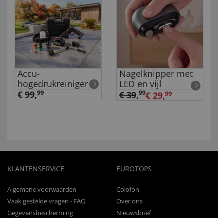
Accu-
Nagelknipper met
hogedrukreiniger
LED en vijl
€ 99,
99
99
€ 39
,
€ 29,
99
KLANTENSERVICE
EUROTOPS
Algemene voorwaarden
Colofon
Vaak gestelde vragen - FAQ
Over ons
Gegevensbescherming
Nieuwsbrief