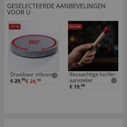
GESELECTEERDE AANBEVELINGEN
VOOR U
-17
%
NIEUW
Draaibaar zitkussen
Reusachtige lucifer-
aansteker
99
€ 29
,
€ 24,
99
€ 19,
99