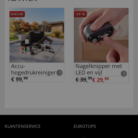
NIEUW
-25
%
Accu-
Nagelknipper met
hogedrukreiniger
LED en vijl
€ 99,
99
99
€ 39
,
€ 29,
99
KLANTENSERVICE
EUROTOPS