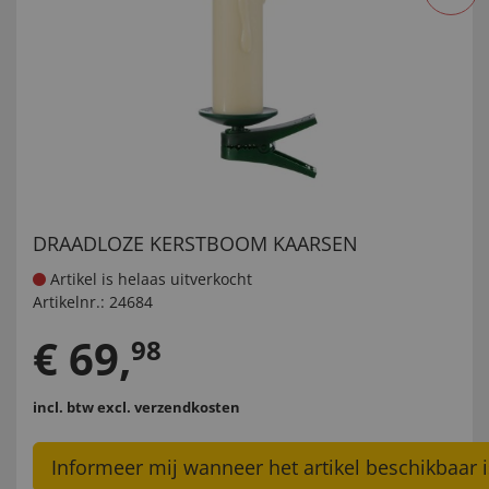
DRAADLOZE KERSTBOOM KAARSEN
Artikel is helaas uitverkocht
Artikelnr.:
24684
€
69
,
98
incl. btw
excl. verzendkosten
Informeer mij wanneer het artikel beschikbaar i