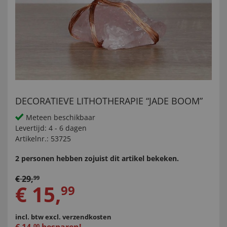
DECORATIEVE LITHOTHERAPIE “JADE BOOM”
Meteen beschikbaar
Levertijd:
4 - 6 dagen
Artikelnr.:
53725
2 personen hebben zojuist dit artikel bekeken.
€
29
,
99
€
15
,
99
incl. btw
excl. verzendkosten
00