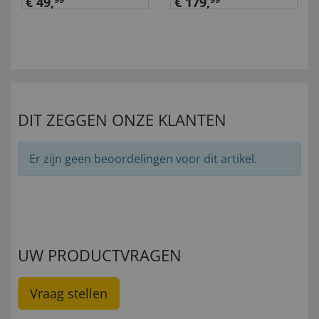
Mercedes-Benz
€ 49,
€ 179,
Unimog U5023
DIT ZEGGEN ONZE KLANTEN
Er zijn geen beoordelingen voor dit artikel.
UW PRODUCTVRAGEN
Vraag stellen