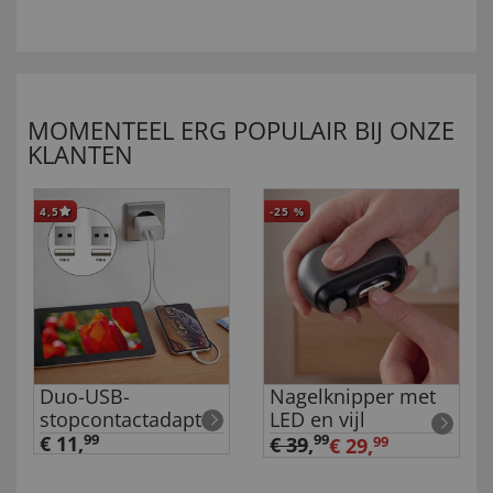
MOMENTEEL ERG POPULAIR BIJ ONZE
KLANTEN
4,5
-25
%
Duo-USB-
Nagelknipper met
stopcontactadapter
LED en vijl
€ 11,
99
99
€ 39
,
€ 29,
99