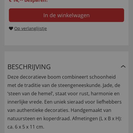
€
14
,
besparen!
In de winkelwagen
Op verlanglijstje
BESCHRIJVING
Deze decoratieve boom combineert schoonheid
met de traditie van de steengeneeskunde. Jade, de
‘steen van de hemel’, staat voor rust, harmonie en
innerlijke vrede. Een uniek sieraad voor liefhebbers
van authentieke decoraties. Handgemaakt van
natuursteen en koperdraad. Afmetingen (L x B x H):
ca. 6 x 5 x 11 cm.