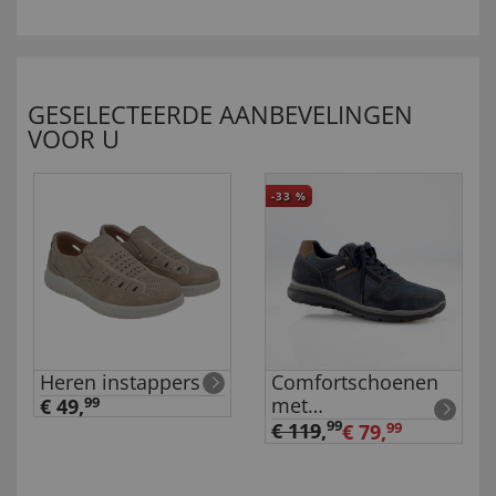
GESELECTEERDE AANBEVELINGEN
VOOR U
-33
%
Heren instappers
Comfortschoenen
met
€ 49,
99
klimaatmembraan
99
€ 119
,
€ 79,
99