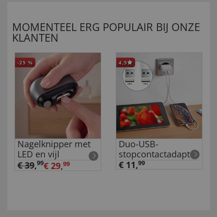
MOMENTEEL ERG POPULAIR BIJ ONZE
KLANTEN
-25
%
4,5
Nagelknipper met
Duo-USB-
LED en vijl
stopcontactadapter
99
€ 11,
99
€ 39
,
€ 29,
99