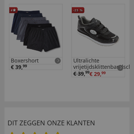
4
-25
%
Boxershort
Ultralichte
vrijetijdsklittenbandsc
€ 39,
99
99
€ 39
,
€ 29,
99
DIT ZEGGEN ONZE KLANTEN