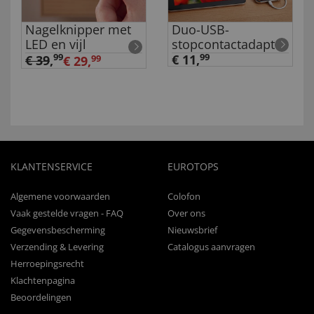
Nagelknipper met
Duo-USB-
LED en vijl
stopcontactadapter
99
€ 11,
99
€ 39
,
€ 29,
99
KLANTENSERVICE
EUROTOPS
Algemene voorwaarden
Colofon
Vaak gestelde vragen - FAQ
Over ons
Gegevensbescherming
Nieuwsbrief
Verzending & Levering
Catalogus aanvragen
Herroepingsrecht
Klachtenpagina
Beoordelingen