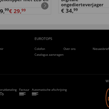
ongedierteverjager
€ 34,
99
99
39
,
€ 29,
99
EUROTOPS
ming
Colofon
Over ons
Nieuwsbrie
Catalogus aanvragen
W
oruitbetaling
Factuur
Automatische afschrijving