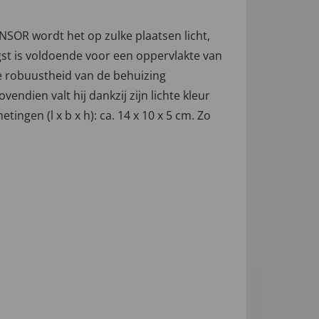
OR wordt het op zulke plaatsen licht,
gst is voldoende voor een oppervlakte van
e robuustheid van de behuizing
endien valt hij dankzij zijn lichte kleur
ngen (l x b x h): ca. 14 x 10 x 5 cm. Zo