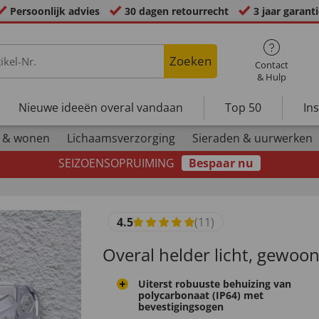
Persoonlijk advies
30 dagen retourrecht
3 jaar garant
Zoeken
Contact
& Hulp
Nieuwe ideeën overal vandaan
Top 50
In
 & wonen
Lichaamsverzorging
Sieraden & uurwerken
SEIZOENSOPRUIMING
Bespaar nu
4.5
(11)
Overal helder licht, gewoon
Uiterst robuuste behuizing van
polycarbonaat (IP64) met
bevestigingsogen