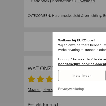
Handboek (international)
Download
CATEGORIEËN:
Herenmode
,
Licht & verlichting
,
B
Welkom bij EUROtops!
Wij en onze partners hebben uw
winkelervaring te kunnen biede
Door op "
Aanvaarden
" te klik
noodzakelijke cookies accep
WAT ONZE INTERNATIONALE K
Instellingen
4.5 van 5 sterren
Maatregelen voor het verifiëren van beoord
Privacyverklaring
Perfekt für mich