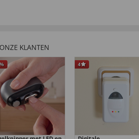
erfer über den
 ONZE KLANTEN
%
4
elknipper met LED en
Digitale