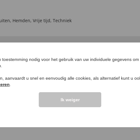
uiten
,
Hemden
,
Vrije tijd
,
Techniek
 toestemming nodig voor het gebruik van uw individuele gegevens om 
n.
ken, aanvaardt u snel en eenvoudig alle cookies, als alternatief kunt u o
teren
.
LANTEN ZEGGEN
UW PRODUCTVRA
Ik weiger
Vraag stellen
elingen >>