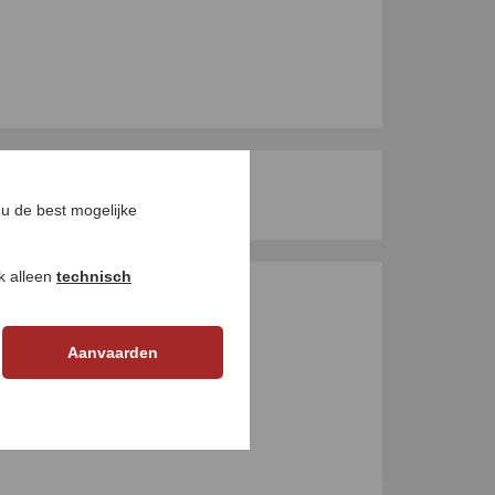
u de best mogelijke
ok alleen
technisch
GEN
Aanvaarden