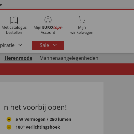
ie
Met catalogus
Mijn
EURO
tops
-
Mijn
bestellen
Account
winkelwagen
spiratie
Sale
Herenmode
Mannenaangelegenheden
 in het voorbijlopen!
5 W vermogen / 250 lumen
180° verlichtingshoek