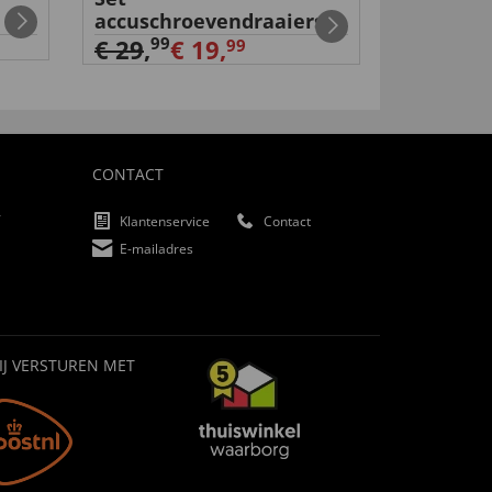
accuschroevendraaiers
€ 159,
9
99
€ 29
,
€ 19,
99
CONTACT
f
Klantenservice
Contact
E-mailadres
IJ VERSTUREN MET