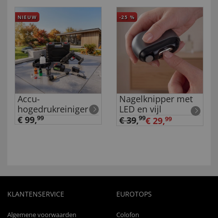
NIEUW
-25
%
Accu-
Nagelknipper met
hogedrukreiniger
LED en vijl
€ 99,
99
99
€ 39
,
€ 29,
99
KLANTENSERVICE
EUROTOPS
Algemene voorwaarden
Colofon