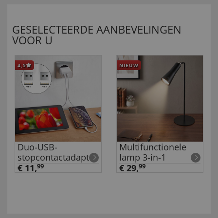
GESELECTEERDE AANBEVELINGEN
VOOR U
4,5
NIEUW
Duo-USB-
Multifunctionele
stopcontactadapter
lamp 3-in-1
€ 11,
99
€ 29,
99