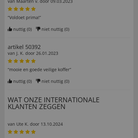
van
Maarten v
. door
09.03.2023
“Voldoet prima!”
nuttig (
0
)
niet nuttig (
0
)
artikel 50392
van
J. K
. door
26.01.2023
“mooie en goede veilige koffer”
nuttig (
0
)
niet nuttig (
0
)
WAT ONZE INTERNATIONALE
KLANTEN ZEGGEN
van
Ute K
. door
13.10.2024