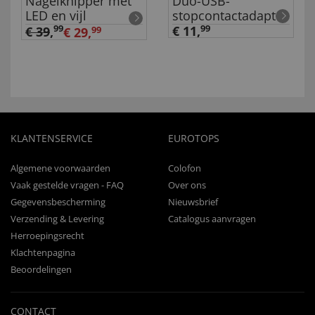
Nagelknipper met
Duo-USB-
LED en vijl
stopcontactadapter
99
€ 11,
99
€ 39
,
€ 29,
99
KLANTENSERVICE
EUROTOPS
Algemene voorwaarden
Colofon
Vaak gestelde vragen - FAQ
Over ons
Gegevensbescherming
Nieuwsbrief
Verzending & Levering
Catalogus aanvragen
Herroepingsrecht
Klachtenpagina
Beoordelingen
CONTACT