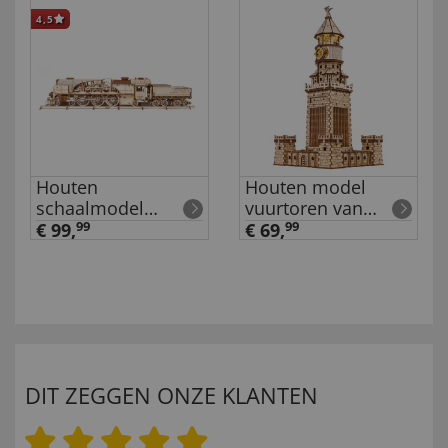
4,5
Houten
Houten model
schaalmodel
vuurtoren van
'Stoomlocomotief
Alexandrië
€ 99,
99
€ 69,
99
met tender'
DIT ZEGGEN ONZE KLANTEN