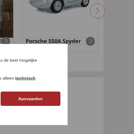
E
Porsche 550A Spyder
Wortel 
€ 99,
€ 24,
99
99
u de best mogelijke
ok alleen
technisch
GEN
Aanvaarden