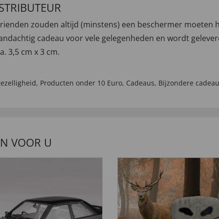
ISTRIBUTEUR
w vrienden zouden altijd (minstens) een beschermer moete
chtig cadeau voor vele gelegenheden en wordt geleverd 
a. 3,5 cm x 3 cm.
ezelligheid
,
Producten onder 10 Euro
,
Cadeaus
,
Bijzondere cadea
EN VOOR U