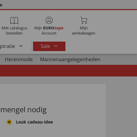
ie
Met catalogus
Mijn
EURO
tops
-
Mijn
bestellen
Account
winkelwagen
spiratie
Sale
Herenmode
Mannenaangelegenheden
rmengel nodig
Leuk cadeau-idee