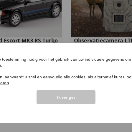
d Escort MK3 RS Turbo
Observatiecamera LT
5
€ 199,
99
9,
99
 toestemming nodig voor het gebruik van uw individuele gegevens om 
n.
ken, aanvaardt u snel en eenvoudig alle cookies, als alternatief kunt u o
teren
.
UW PRODUCTVRA
Ik weiger
Vraag stellen
elingen >>