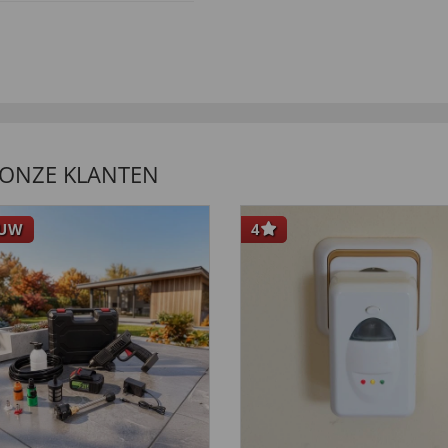
LANTEN ZEGGEN
 ONZE KLANTEN
EUW
4
l fliegen kann!!”