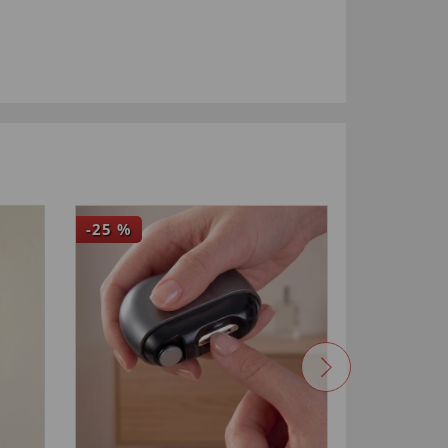
-25
%
NIEUW