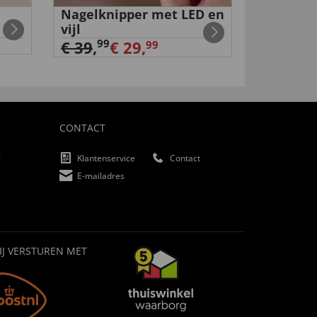
Nagelknipper met LED en
Volkswa
vijl
€ 159,
9
99
€ 39
,
€ 29,
99
CONTACT
f
Klantenservice
Contact
E-mailadres
IJ VERSTUREN MET