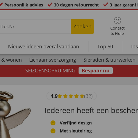
Persoonlijk advies
30 dagen retourrecht
3 jaar garant
Zoeken
Contact
& Hulp
Nieuwe ideeën overal vandaan
Top 50
In
 & wonen
Lichaamsverzorging
Sieraden & uurwerken
SEIZOENSOPRUIMING
Bespaar nu
4.9
(32)
Iedereen heeft een besche
Verfijnd design
Met sleutelring