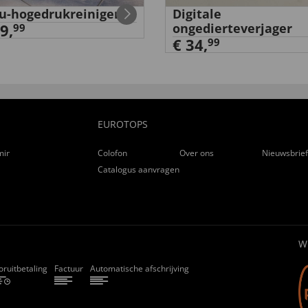
u-hogedrukreiniger
Digitale
9,
ongedierteverjager
99
€ 34,
99
nt été ravis de ce cadeau
EUROTOPS
ming
Colofon
Over ons
Nieuwsbrie
Catalogus aanvragen
W
oruitbetaling
Factuur
Automatische afschrijving