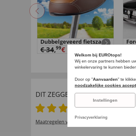
‘Home’
Dubbelgeveerd fietszadel
For
198
99
€ 34
,
€ 19,
99
€ 9
Welkom bij EUROtops!
Wij en onze partners hebben uw
winkelervaring te kunnen biede
Door op "
Aanvaarden
" te klik
noodzakelijke cookies accep
DIT ZEGGEN ONZE KLANTEN
Instellingen
4.9 van 5 sterren
Privacyverklaring
Maatregelen voor het verifiëren van beoord