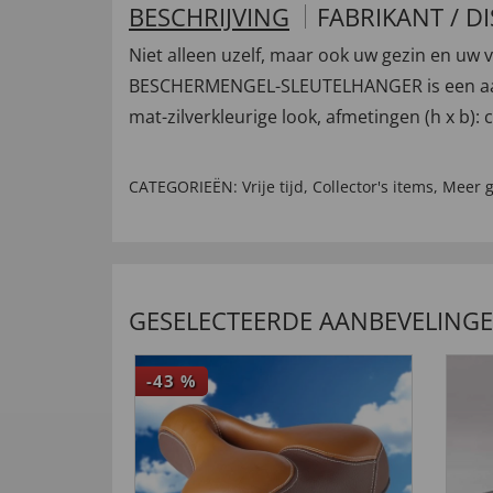
BESCHRIJVING
FABRIKANT / D
Niet alleen uzelf, maar ook uw gezin en u
BESCHERMENGEL-SLEUTELHANGER is een aanda
mat-zilverkleurige look, afmetingen (h x b): c
CATEGORIEËN:
Vrije tijd
,
Collector's items
,
Meer g
GESELECTEERDE AANBEVELING
-43
%