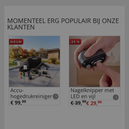
MOMENTEEL ERG POPULAIR BIJ ONZE
KLANTEN
NIEUW
-25
%
Accu-
Nagelknipper met
hogedrukreiniger
LED en vijl
€ 99,
99
99
€ 39
,
€ 29,
99