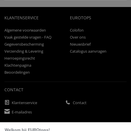
KLANTENSERVICE
EUROTOPS
Algemene voorwaarden
Colofon
Vaak gestelde vragen - FAQ
Over ons
Gegevensbescherming
Nieuwsbrief
Verzending & Levering
Catalogus aanvragen
Herroepingsrecht
Klachtenpagina
Beoordelingen
CONTACT
Klantenservice
Contact
E-mailadres
Welkom bij EUROtops!
BETAALMETHODEN