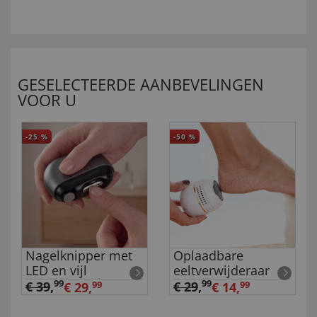
GESELECTEERDE AANBEVELINGEN
VOOR U
-25
%
-50
%
Nagelknipper met
Oplaadbare
LED en vijl
eeltverwijderaar
99
99
€ 39
,
€ 29
,
€ 29,
99
€ 14,
99