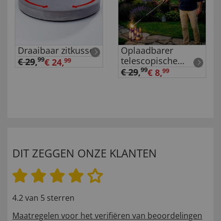
Draaibaar zitkussen
Oplaadbarer
telescopische
99
€ 29
,
€ 24,
99
aansteker
99
€ 29
,
€ 8,
99
DIT ZEGGEN ONZE KLANTEN
4.2 van 5 sterren
Maatregelen voor het verifiëren van beoordelingen