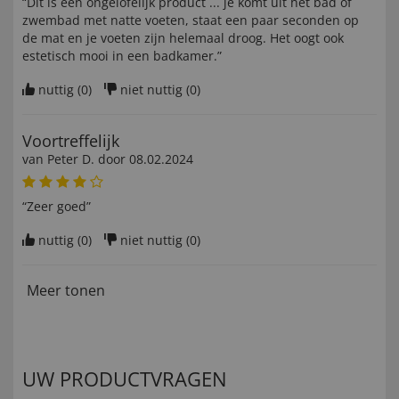
“Dit is een ongelofelijk product ... je komt uit het bad of
zwembad met natte voeten, staat een paar seconden op
de mat en je voeten zijn helemaal droog. Het oogt ook
estetisch mooi in een badkamer.”
nuttig (
0
)
niet nuttig (
0
)
Voortreffelijk
van
Peter D
. door
08.02.2024
“Zeer goed”
nuttig (
0
)
niet nuttig (
0
)
Meer tonen
UW PRODUCTVRAGEN