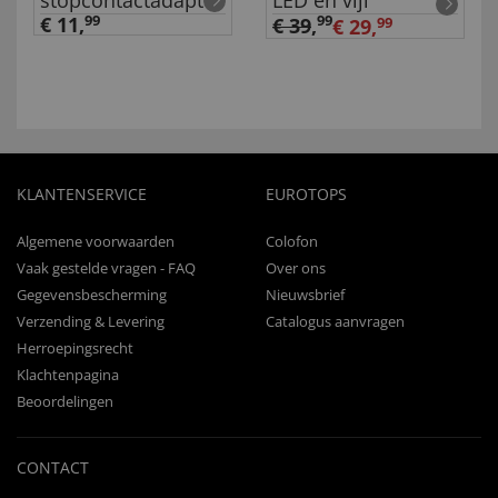
stopcontactadapter
LED en vijl
€ 11,
99
99
€ 39
,
€ 29,
99
KLANTENSERVICE
EUROTOPS
Algemene voorwaarden
Colofon
Vaak gestelde vragen - FAQ
Over ons
Gegevensbescherming
Nieuwsbrief
Verzending & Levering
Catalogus aanvragen
Herroepingsrecht
Klachtenpagina
Beoordelingen
CONTACT