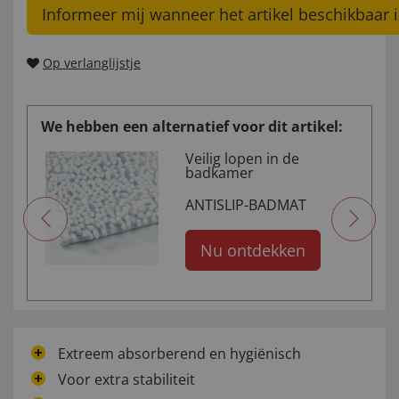
Informeer mij wanneer het artikel beschikbaar i
Op verlanglijstje
We hebben een alternatief voor dit artikel:
n
Veilig lopen in de
n
badkamer
DMAT
ANTISLIP-BADMAT
Nu ontdekken
Extreem absorberend en hygiënisch
Voor extra stabiliteit