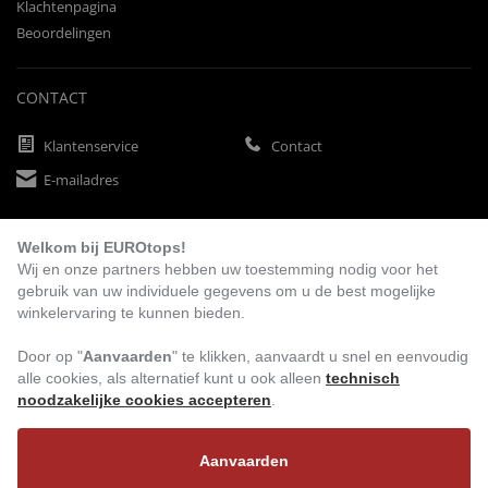
Klachtenpagina
Beoordelingen
CONTACT
Klantenservice
Contact
E-mailadres
Welkom bij EUROtops!
BETAALMETHODEN
Wij en onze partners hebben uw toestemming nodig voor het
gebruik van uw individuele gegevens om u de best mogelijke
winkelervaring te kunnen bieden.
Vooruitbetaling
Factuur
Automatische afschrijving
Door op "
Aanvaarden
" te klikken, aanvaardt u snel en eenvoudig
alle cookies, als alternatief kunt u ook alleen
technisch
noodzakelijke cookies accepteren
.
BEZOEK ONS
Aanvaarden