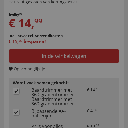
Het is uitgesloten van kortingsacties.
€
29
,
99
€
14
,
99
incl. btw
excl. verzendkosten
€
15
,
besparen!
00
In de winkelwagen
Op verlanglijstje
Wordt vaak samen gekocht:
Baardtrimmer met
€
14
,
99
360-gradentrimmer -
Baardtrimmer met
360-gradentrimmer
Bijpassende AA-
€
4
,
98
batterijen
Prijs voor alles
€
19
,
97