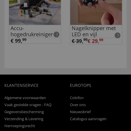
Accu-
Nagelknipper met
hogedrukreiniger
LED en vijl
€ 99,
99
99
€ 39
,
€ 29,
99
KLANTENSERVICE
EUROTOPS
Algemene voorwaarden
Colofon
Vaak gestelde vragen - FAQ
Over ons
Gegevensbescherming
Nieuwsbrief
Verzending & Levering
Catalogus aanvragen
Herroepingsrecht