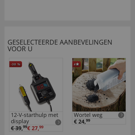
GESELECTEERDE AANBEVELINGEN
VOOR U
-30
%
4
12-V-starthulp met
Wortel weg
display
€ 24,
99
99
€ 39
,
€ 27,
99