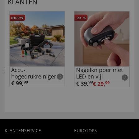
KLANTEN
NIEUW
-25
%
ng
Accu-
Nagelknipper met
hogedrukreiniger
LED en vijl
€ 99,
99
99
€ 39
,
€ 29,
99
KLANTENSERVICE
EUROTOPS