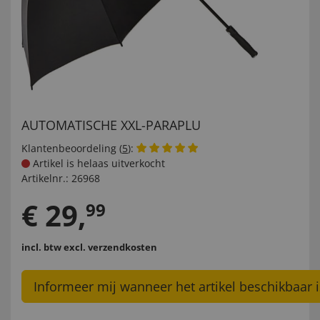
AUTOMATISCHE XXL-PARAPLU
Klantenbeoordeling (
5
):
Artikel is helaas uitverkocht
Artikelnr.:
26968
€
29
,
99
incl. btw
excl. verzendkosten
Informeer mij wanneer het artikel beschikbaar i