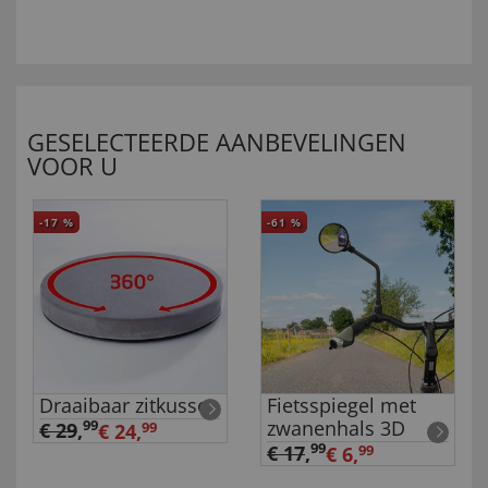
GESELECTEERDE AANBEVELINGEN
VOOR U
-17
%
-61
%
Draaibaar zitkussen
Fietsspiegel met
zwanenhals 3D
99
€ 29
,
€ 24,
99
99
€ 17
,
€ 6,
99