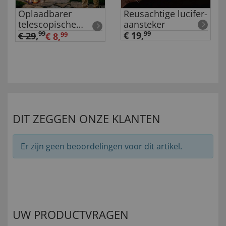
Oplaadbarer
Reusachtige lucifer-
telescopische
aansteker
aansteker
99
€ 19,
99
€ 29
,
€ 8,
99
DIT ZEGGEN ONZE KLANTEN
Er zijn geen beoordelingen voor dit artikel.
UW PRODUCTVRAGEN