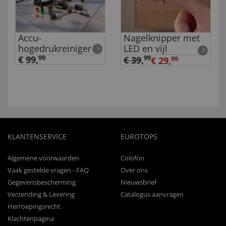
Accu-
Nagelknipper met
hogedrukreiniger
LED en vijl
€ 99,
99
99
€ 39
,
€ 29,
99
KLANTENSERVICE
EUROTOPS
Algemene voorwaarden
Colofon
Vaak gestelde vragen - FAQ
Over ons
Gegevensbescherming
Nieuwsbrief
Verzending & Levering
Catalogus aanvragen
Herroepingsrecht
Klachtenpagina