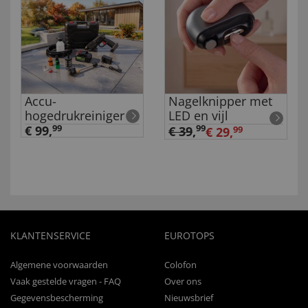
Accu-
Nagelknipper met
hogedrukreiniger
LED en vijl
€ 99,
99
99
€ 39
,
€ 29,
99
KLANTENSERVICE
EUROTOPS
Algemene voorwaarden
Colofon
Vaak gestelde vragen - FAQ
Over ons
Gegevensbescherming
Nieuwsbrief