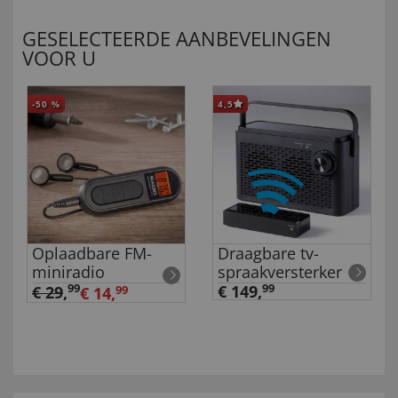
GESELECTEERDE AANBEVELINGEN
VOOR U
-50
%
4,5
Oplaadbare FM-
Draagbare tv-
miniradio
spraakversterker
99
€ 149,
99
€ 29
,
€ 14,
99