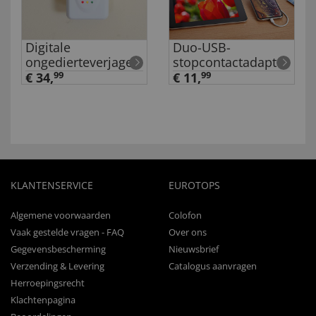
Digitale
Duo-USB-
ongedierteverjager
stopcontactadapter
€ 34,
99
€ 11,
99
KLANTENSERVICE
EUROTOPS
Algemene voorwaarden
Colofon
Vaak gestelde vragen - FAQ
Over ons
Gegevensbescherming
Nieuwsbrief
Verzending & Levering
Catalogus aanvragen
Herroepingsrecht
Klachtenpagina