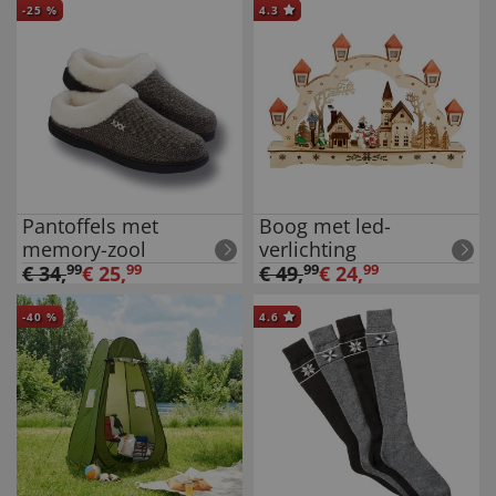
-
25
%
4.3
Pantoffels met
Boog met led-
memory-zool
verlichting
€
34
,
99
€
25
,
99
€
49
,
99
€
24
,
99
-
40
%
4.6