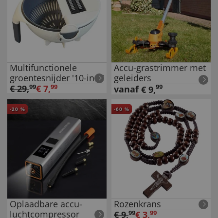
Multifunctionele
Accu-grastrimmer met
groentesnijder '10-in-1'
geleiders
€
29
,
99
€
7
,
99
99
vanaf
€
9
,
-
20
%
-
60
%
Oplaadbare accu-
Rozenkrans
luchtcompressor
€
9
,
99
€
3
,
99