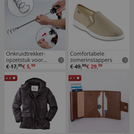
Onkruidtrekker-
Comfortabele
opzetstuk voor
zomerinstappers
boormachine
€
17
,
99
€
5
,
99
€
49
,
99
€
29
,
99
4.6
4.1