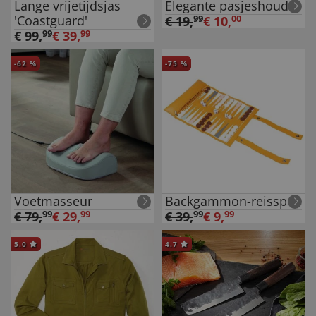
Lange vrijetijdsjas
Elegante pasjeshouder
'Coastguard'
€
19
,
99
€
10
,
00
€
99
,
99
€
39
,
99
-
62
%
-
75
%
Voetmasseur
Backgammon-reisspel
€
79
,
99
€
29
,
99
€
39
,
99
€
9
,
99
5.0
4.7