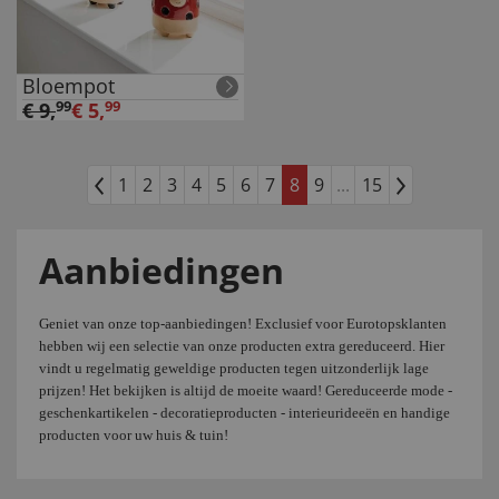
Bloempot
€
9
,
99
€
5
,
99
1
2
3
4
5
6
7
8
9
...
15
Aanbiedingen
Geniet van onze top-aanbiedingen! Exclusief voor Eurotopsklanten
hebben wij een selectie van onze producten extra gereduceerd. Hier
vindt u regelmatig geweldige producten tegen uitzonderlijk lage
prijzen! Het bekijken is altijd de moeite waard! Gereduceerde mode -
geschenkartikelen - decoratieproducten - interieurideeën en handige
producten voor uw huis & tuin!