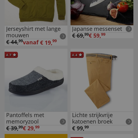
Jerseyshirt met lange
Japanse messenset
mouwen
€
69
,
99
€
59
,
99
€
44
,
99
99
vanaf
€
19
,
4.7
4.4
Pantoffels met
Lichte strijkvrije
memoryzool
katoenen broek
€
39
,
99
€
29
,
99
€
99
,
99