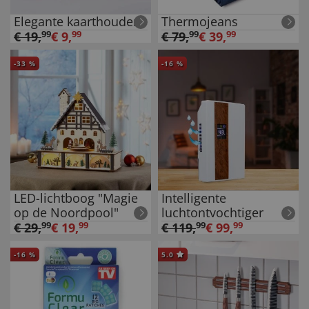
Elegante kaarthouder
Thermojeans
€
19
,
99
€
9
,
99
€
79
,
99
€
39
,
99
-
33
%
-
16
%
LED-lichtboog "Magie
Intelligente
op de Noordpool"
luchtontvochtiger
€
29
,
99
€
19
,
99
€
119
,
99
€
99
,
99
-
16
%
5.0