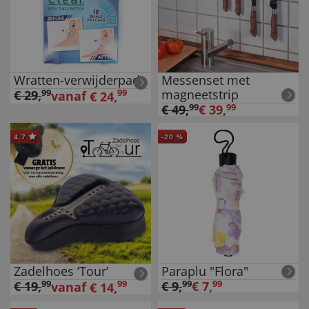
Wratten-verwijderpads
Messenset met
magneetstrip
€
29
,
99
99
vanaf
€
24
,
€
49
,
99
€
39
,
99
4.7
-
20
%
Zadelhoes ‘Tour’
Paraplu "Flora"
€
19
,
99
99
€
9
,
99
€
7
,
99
vanaf
€
14
,