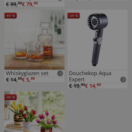
€
99
,
99
€
79
,
99
-
60
%
-
25
%
Whiskyglazen set
Douchekop Aqua
Expert
€
14
,
99
€
5
,
99
€
19
,
99
€
14
,
99
-
40
%