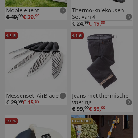
Mobiele tent
Thermo-kniekousen
Set van 4
€
49
,
99
€
29
,
99
€
24
,
99
€
19
,
99
4.7
4.4
Messenset 'AirBlade'
Jeans met thermische
voering
€
29
,
99
€
15
,
99
€
99
,
99
€
59
,
99
-
73
%
EXCLUSIEF