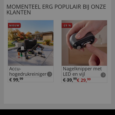
MOMENTEEL ERG POPULAIR BIJ ONZE
KLANTEN
NIEUW
-25
%
Accu-
Nagelknipper met
hogedrukreiniger
LED en vijl
€ 99,
99
99
€ 39
,
€ 29,
99