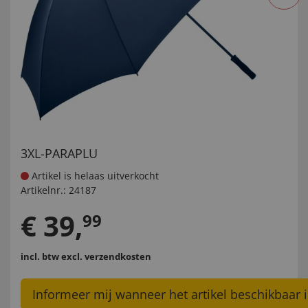
3XL-PARAPLU
Artikel is helaas uitverkocht
Artikelnr.:
24187
€
39
,
99
incl. btw
excl. verzendkosten
Informeer mij wanneer het artikel beschikbaar i