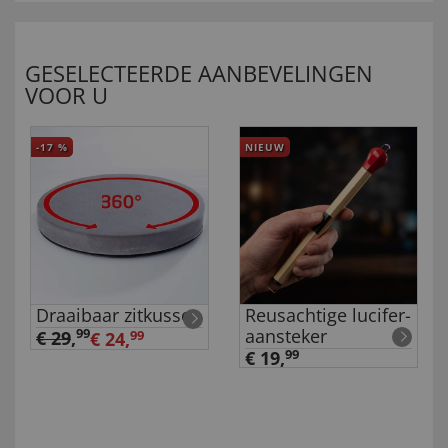
GESELECTEERDE AANBEVELINGEN
VOOR U
-17
%
NIEUW
Draaibaar zitkussen
Reusachtige lucifer-
aansteker
99
€ 29
,
€ 24,
99
€ 19,
99