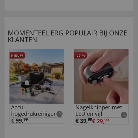
MOMENTEEL ERG POPULAIR BIJ ONZE
KLANTEN
NIEUW
-25
%
Accu-
Nagelknipper met
hogedrukreiniger
LED en vijl
€ 99,
99
99
€ 39
,
€ 29,
99