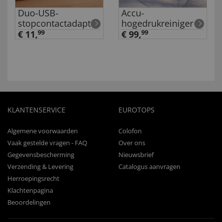
Duo-USB-
Accu-
stopcontactadapter
hogedrukreiniger
€ 11,
99
€ 99,
99
KLANTENSERVICE
EUROTOPS
Algemene voorwaarden
Colofon
Vaak gestelde vragen - FAQ
Over ons
Gegevensbescherming
Nieuwsbrief
Verzending & Levering
Catalogus aanvragen
Herroepingsrecht
Klachtenpagina
Beoordelingen