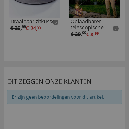
Draaibaar zitkussen
Oplaadbarer
telescopische
99
€ 29
,
€ 24,
99
aansteker
99
€ 29
,
€ 8,
99
DIT ZEGGEN ONZE KLANTEN
Er zijn geen beoordelingen voor dit artikel.