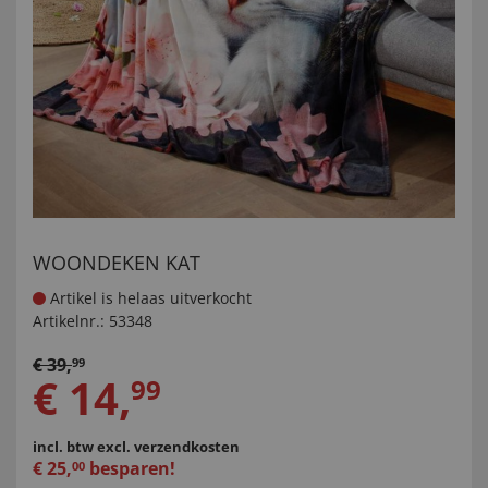
WOONDEKEN KAT
Artikel is helaas uitverkocht
Artikelnr.:
53348
€
39
,
99
€
14
,
99
incl. btw
excl. verzendkosten
€
25
,
besparen!
00