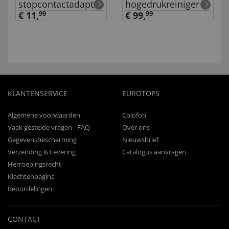
stopcontactadapter
hogedrukreiniger
€ 11,
99
€ 99,
99
KLANTENSERVICE
EUROTOPS
Algemene voorwaarden
Colofon
Vaak gestelde vragen - FAQ
Over ons
Gegevensbescherming
Nieuwsbrief
Verzending & Levering
Catalogus aanvragen
Herroepingsrecht
Klachtenpagina
Beoordelingen
CONTACT