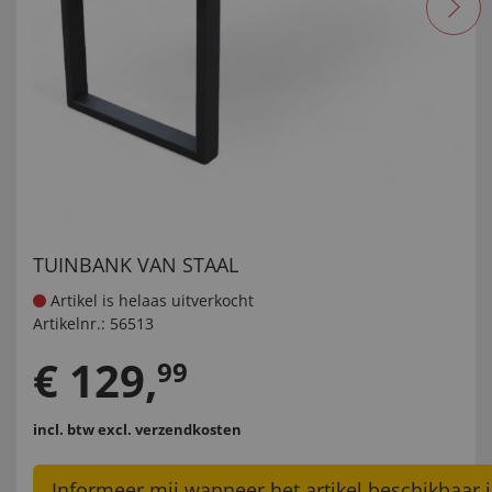
TUINBANK VAN STAAL
Artikel is helaas uitverkocht
Artikelnr.:
56513
€
129
,
99
incl. btw
excl. verzendkosten
Informeer mij wanneer het artikel beschikbaar i