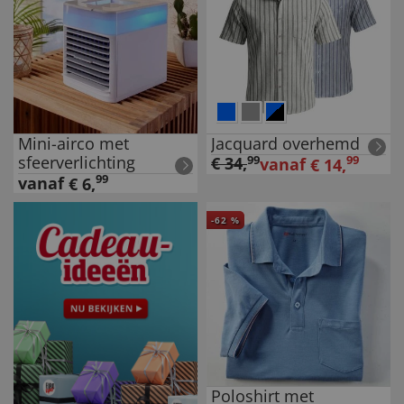
Mini-airco met
Jacquard overhemd
sfeerverlichting
€
34
,
99
99
vanaf
€
14
,
99
vanaf
€
6
,
-
62
%
Poloshirt met