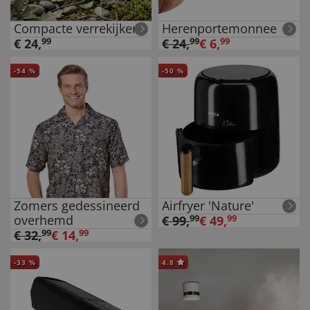
Compacte verrekijker
Herenportemonnee
€
24
,
99
€
24
,
99
€
6
,
99
-
54
%
-
50
%
Zomers gedessineerd
Airfryer 'Nature'
overhemd
€
99
,
99
€
49
,
99
€
32
,
99
€
14
,
99
-
33
%
4.8