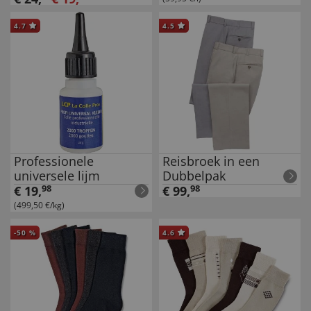
4.7
4.5
Professionele
Reisbroek in een
universele lijm
Dubbelpak
€
19
,
98
€
99
,
98
(499,50 €/kg)
-
50
%
4.6