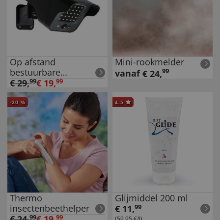
Op afstand
Mini-rookmelder
bestuurbare
99
vanaf
€
24
,
cameradummy op
€
29
,
99
€
19
,
99
zonne-energie
-
20
%
4.5
Thermo
Glijmiddel 200 ml
insectenbeethelper
€
11
,
99
€
24
,
99
€
19
,
99
(59,95 €/l)