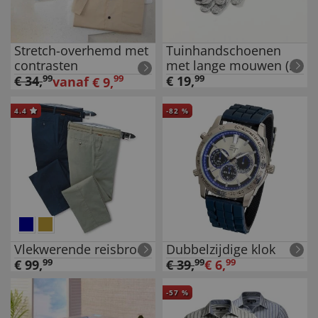
Stretch-overhemd met
Tuinhandschoenen
contrasten
met lange mouwen (1
paar)
€
34
,
99
99
€
19
,
99
vanaf
€
9
,
4.4
-
82
%
Vlekwerende reisbroek
Dubbelzijdige klok
€
99
,
99
€
39
,
99
€
6
,
99
-
57
%