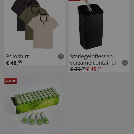
Poloshirt
Statiegeldflessen-
verzamelcontainer
€
48
,
99
€
39
,
99
€
15
,
99
4.8