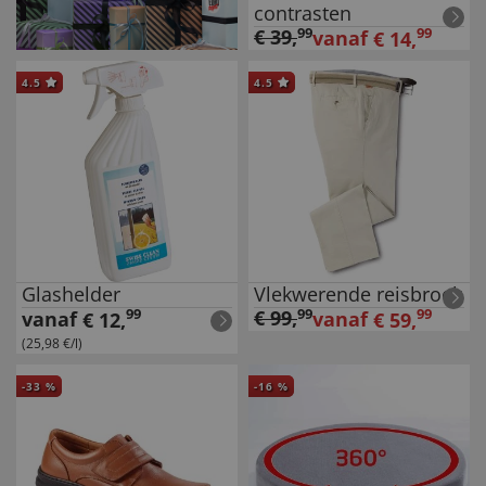
contrasten
€
39
,
99
99
vanaf
€
14
,
4.5
4.5
Glashelder
Vlekwerende reisbroek
99
€
99
,
99
99
vanaf
vanaf
€
12
,
€
59
,
(25,98 €/l)
-
33
%
-
16
%