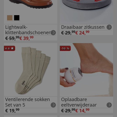
Lightwalk-
Draaibaar zitkussen
klittenbandschoenen
€
29
,
99
€
24
,
99
€
59
,
99
€
39
,
99
4.6
-
50
%
Ventilerende sokken
Oplaadbare
Set van 5
eeltverwijderaar
€
19
,
99
€
29
,
99
€
14
,
99