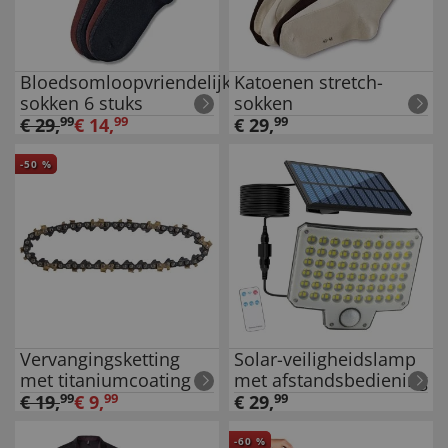
Bloedsomloopvriendelijke
Katoenen stretch-
sokken 6 stuks
sokken
€
29
,
99
€
14
,
99
€
29
,
99
-
50
%
Vervangingsketting
Solar-veiligheidslamp
met titaniumcoating
met afstandsbediening
€
19
,
99
€
9
,
99
€
29
,
99
-
60
%