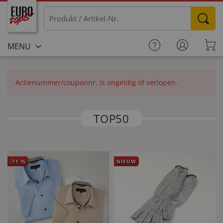
MENU
Actienummer/couponnr. is ongeldig of verlopen.
TOP50
-
71
%
NIEUW