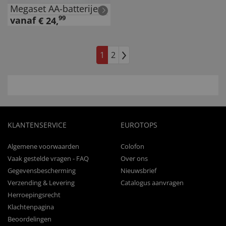
Megaset AA-batterijen
99
vanaf
€
24
,
1
2
KLANTENSERVICE
EUROTOPS
Algemene voorwaarden
Colofon
Vaak gestelde vragen - FAQ
Over ons
Gegevensbescherming
Nieuwsbrief
Verzending & Levering
Catalogus aanvragen
Herroepingsrecht
Klachtenpagina
Beoordelingen