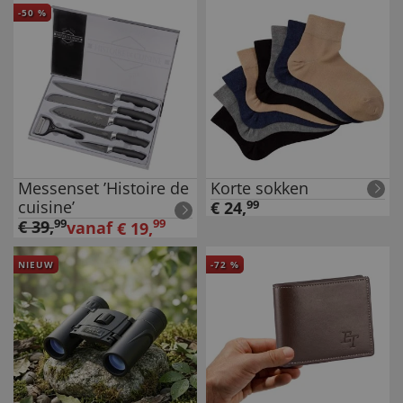
-
50
%
Messenset ’Histoire de
Korte sokken
cuisine’
€
24
,
99
€
39
,
99
99
vanaf
€
19
,
NIEUW
-
72
%