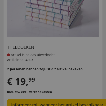
THEEDOEKEN
Artikel is helaas uitverkocht
Artikelnr.:
54863
2 personen hebben zojuist dit artikel bekeken.
€
19
,
99
incl. btw
excl. verzendkosten
Informeer mij wanneer het artikel beschikbaar i