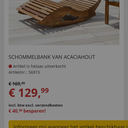
SCHOMMELBANK VAN ACACIAHOUT
Artikel is helaas uitverkocht
Artikelnr.:
56915
€
169
,
99
€
129
,
99
incl. btw
excl. verzendkosten
€
40
,
besparen!
00
Informeer mij wanneer het artikel beschikbaar i