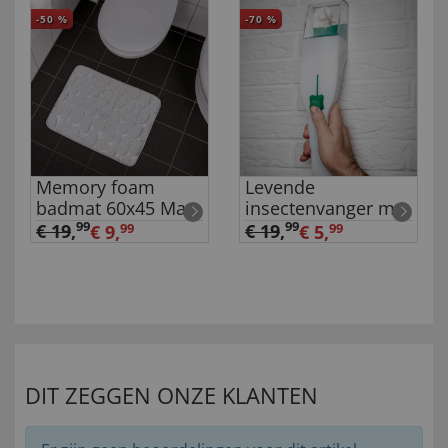
-50
%
-70
%
Memory foam
Levende
badmat 60x45 Maat
insectenvanger met
1
vergrootglas
99
99
€ 19
,
€ 19
,
€ 9,
99
€ 5,
99
DIT ZEGGEN ONZE KLANTEN