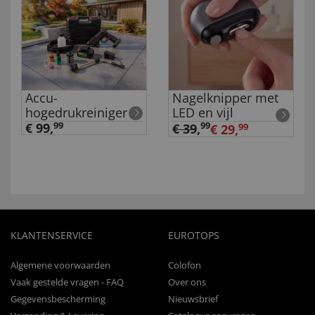
Accu-
Nagelknipper met
hogedrukreiniger
LED en vijl
€ 99,
99
99
€ 39
,
€ 29,
99
KLANTENSERVICE
EUROTOPS
Algemene voorwaarden
Colofon
Vaak gestelde vragen - FAQ
Over ons
Gegevensbescherming
Nieuwsbrief