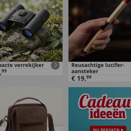
acte verrekijker
Reusachtige lucifer-
,
aansteker
99
€
19
,
99