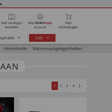
ie
Met catalogus
Mijn
EURO
tops
-
Mijn
bestellen
Account
winkelwagen
nspiratie
Sale
Herenmode
Mannenaangelegenheden
DAAN
1
2
3
4