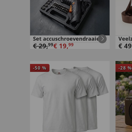
Set accuschroevendraaiers
Veel
€
29
,
€
19
,
€
49
99
99
-
50
%
-
28
%