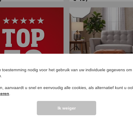
 toestemming nodig voor het gebruik van uw individuele gegevens om 
n.
ken, aanvaardt u snel en eenvoudig alle cookies, als alternatief kunt u o
Gevoerde voetenbank 
teren
.
retrostijl
€
69
,
99
Ik weiger