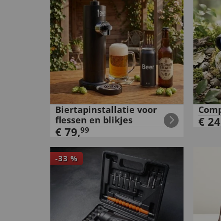
Biertapinstallatie voor
Comp
flessen en blikjes
€
24
€
79
,
99
-
33
%