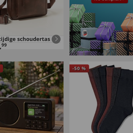
zijdige schoudertas
,
99
-
50
%