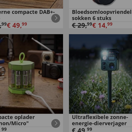
rne compacte DAB+-
Bloedsomloopvriendel
o
sokken 6 stuks
,
€
49
,
€
29
,
€
14
,
99
99
99
99
acte oplader
Ultraflexibele zonne-
non/Micro"
energie-dierverjager
,
€
49
,
99
99