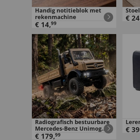
Handig notitieblok met
Stoe
rekenmachine
€
24
€
14
,
99
Radiografisch bestuurbare
Lere
Mercedes-Benz Unimog
€
39
U5023
€
179
,
99