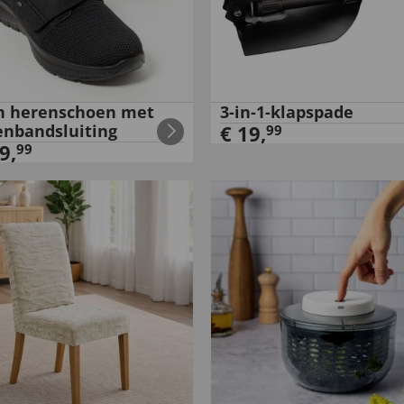
n herenschoen met
3-in-1-klapspade
tenbandsluiting
€
19
,
99
9
,
99