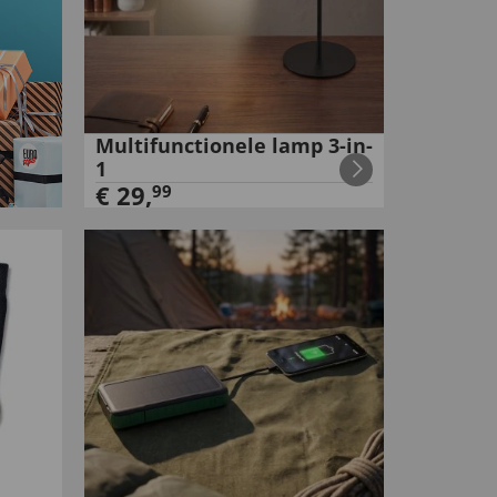
Multifunctionele lamp 3-in-
1
€
29
,
99