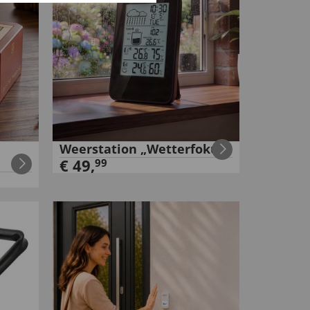
Weerstation „Wetterfokus“
€
49
,
99