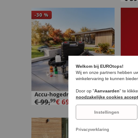
-
30
%
Welkom bij EUROtops!
Wij en onze partners hebben uw
winkelervaring te kunnen biede
Door op "
Aanvaarden
" te klik
Accu-hogedrukreiniger
noodzakelijke cookies accep
€
99
,
€
69
,
99
99
Instellingen
Privacyverklaring