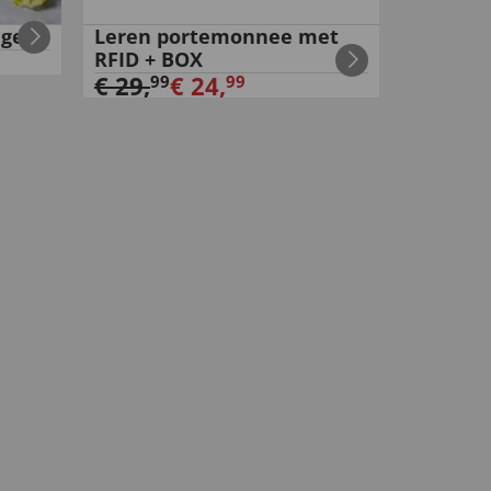
uge
Leren portemonnee met
RFID + BOX
€
29
,
€
24
,
99
99