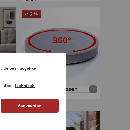
-
16
%
u de best mogelijke
ok alleen
technisch
in
Draaibaar zitkussen
€
29
,
€
24
,
99
99
Aanvaarden