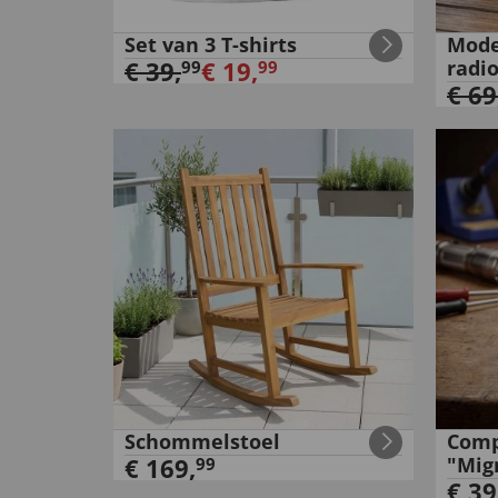
Set van 3 T-shirts
Mode
€
39
,
€
19
,
radi
99
99
€
69
Schommelstoel
Comp
€
169
,
"Mig
99
€
39