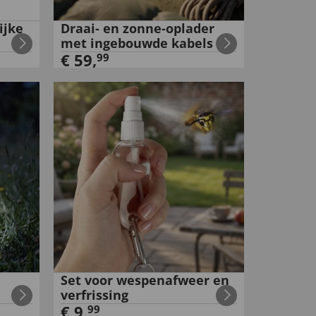
ijke
Draai- en zonne-oplader
met ingebouwde kabels
€
59
,
99
Set voor wespenafweer en
verfrissing
€
9
,
99