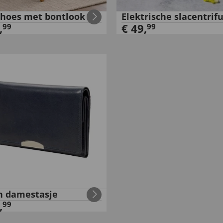
lhoes met bontlook
Elektrische slacentrif
,
€
49
,
99
99
n damestasje
,
99