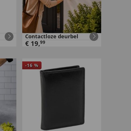
Contactloze deurbel
€
19
,
99
-
16
%