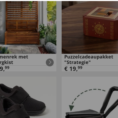
menrek met
Puzzelcadeaupakket
rgkist
"Strategie"
9
,
€
19
,
99
99