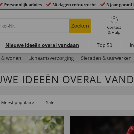
Persoonlijk advies
30 dagen retourrecht
3 jaar garant
Zoeken
Contact
& Hulp
Nieuwe ideeën overal vandaan
Top 50
I
 & wonen
Lichaamsverzorging
Sieraden & uurwerken
UWE IDEEËN OVERAL VAN
Meest populaire
Sale