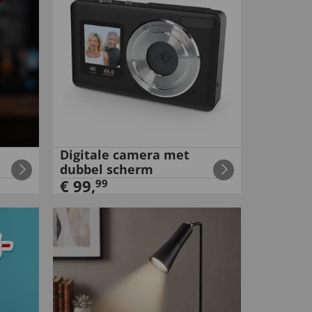
Digitale camera met
dubbel scherm
€
99
,
99