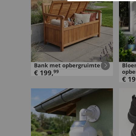
Bank met opbergruimte
Bloe
€
199
,
opbe
99
€
19