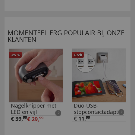
MOMENTEEL ERG POPULAIR BIJ ONZE
KLANTEN
-25
%
4,5
Nagelknipper met
Duo-USB-
LED en vijl
stopcontactadapter
99
€ 11,
99
€ 39
,
€ 29,
99