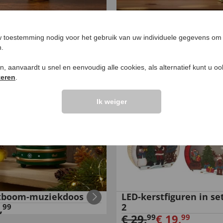
tster met LED
Puzzel-adventskalend
,
€
19
,
€
29
,
99
99
99
 toestemming nodig voor het gebruik van uw individuele gegevens om 
n.
ken, aanvaardt u snel en eenvoudig alle cookies, als alternatief kunt u o
-
33
%
teren
.
Ik weiger
tboom-muziekdoos
LED-kerstfiguren in se
,
2
99
€
29
,
€
19
,
99
99