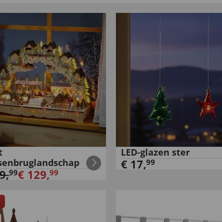
t
LED-glazen ster
senbruglandschap
€
17
,
99
9
,
€
129
,
99
99