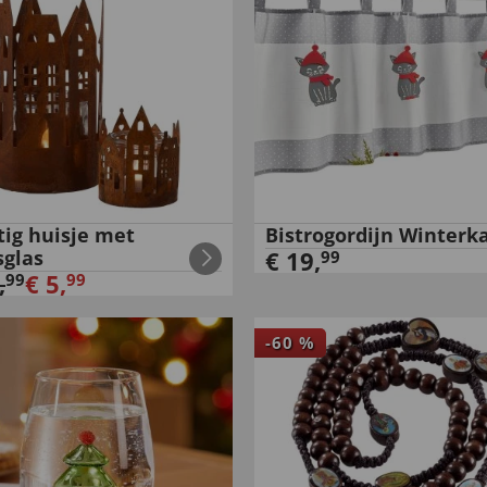
tig huisje met
Bistrogordijn Winterka
sglas
€
19
,
99
,
€
5
,
99
99
-
60
%