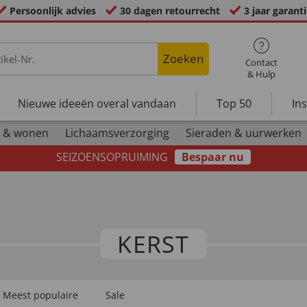
Persoonlijk advies
30 dagen retourrecht
3 jaar garant
Zoeken
Contact
& Hulp
Nieuwe ideeën overal vandaan
Top 50
In
 & wonen
Lichaamsverzorging
Sieraden & uurwerken
SEIZOENSOPRUIMING
Bespaar nu
KERST
Meest populaire
Sale