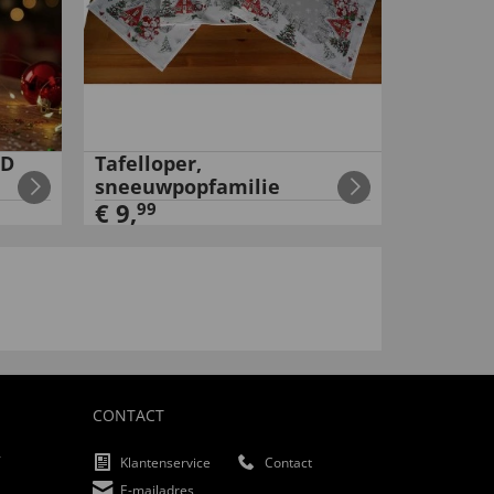
ED
Tafelloper,
sneeuwpopfamilie
€
9
,
99
CONTACT
f
Klantenservice
Contact
E-mailadres