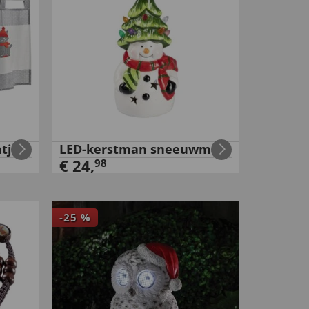
tjes
LED-kerstman sneeuwman
€
24
,
98
-
25
%