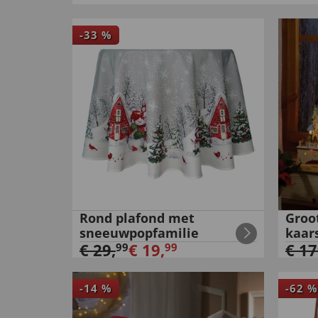
-
33
%
Rond plafond met
Groo
sneeuwpopfamilie
kaar
€
29
,
€
19
,
€
17
99
99
-
14
%
-
62
%