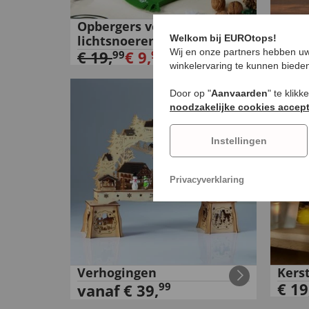
Opbergers voor
Kers
lichtsnoeren in een set van
Welkom bij EUROtops!
€
29
Wij en onze partners hebben uw
3
€
19
,
€
9
,
99
99
winkelervaring te kunnen biede
Door op "
Aanvaarden
" te klik
noodzakelijke cookies accep
Instellingen
Privacyverklaring
Verhogingen
Kers
€
19
99
vanaf
€
39
,