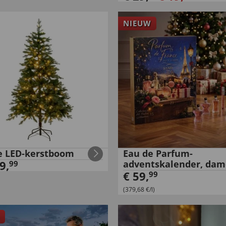
NIEUW
e LED-kerstboom
Eau de Parfum-
9
,
adventskalender, dam
99
€
59
,
99
(379,68 €/l)