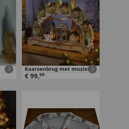
Kaarsenbrug met muziek
€
99
,
99