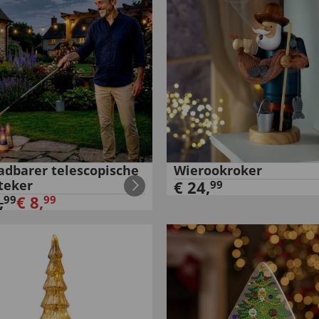
adbarer telescopische
Wierookroker
teker
€
24
,
99
,
€
8
,
99
99