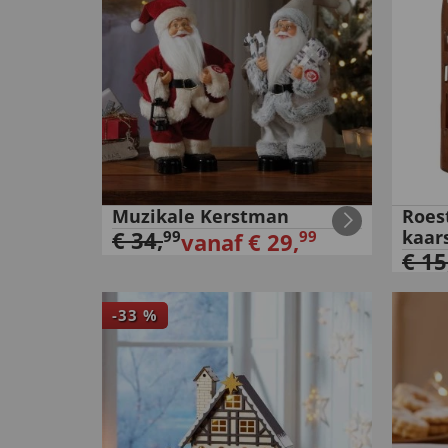
Muzikale Kerstman
Roes
€
34
,
kaar
99
99
vanaf
€
29
,
€
15
-
33
%