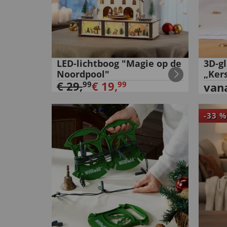
LED-lichtboog "Magie op de
3D-g
Noordpool"
„Ker
€
29
,
€
19
,
99
99
van
-
33
%