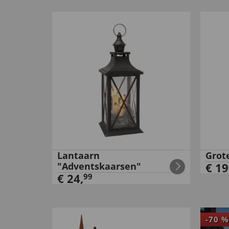
Lantaarn
Grot
"Adventskaarsen"
€
19
€
24
,
99
-
70
%