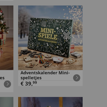
Adventskalender Mini-
es
spelletjes
€
39
,
99