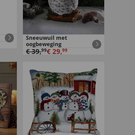
Sneeuwuil met
oogbeweging
€
39
,
€
29
,
99
99