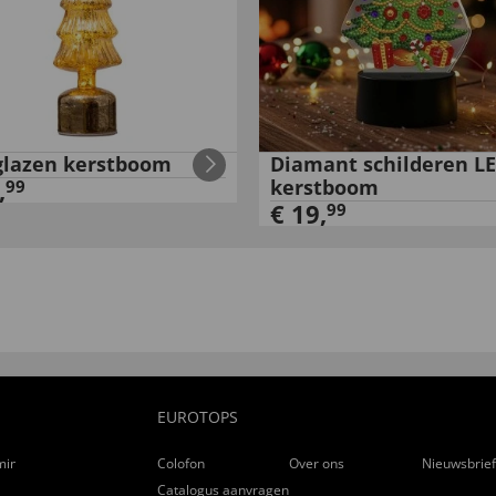
glazen kerstboom
Diamant schilderen L
,
kerstboom
99
€
19
,
99
EUROTOPS
ming
Colofon
Over ons
Nieuwsbrie
Catalogus aanvragen