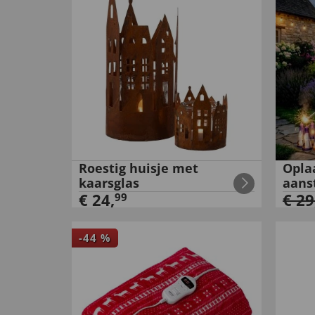
Roestig huisje met
Opla
kaarsglas
aans
€
24
,
€
29
99
-
44
%