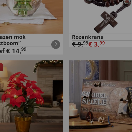
lazen mok
Rozenkrans
stboom“
€
9
,
€
3
,
99
99
99
af
€
14
,