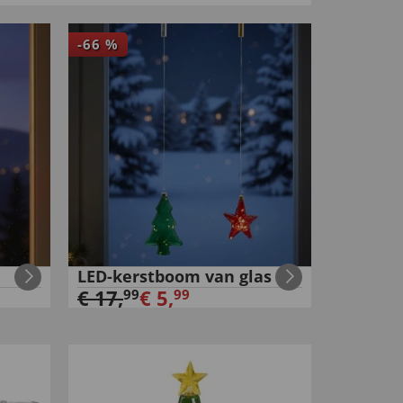
-
66
%
LED-kerstboom van glas
€
17
,
€
5
,
99
99