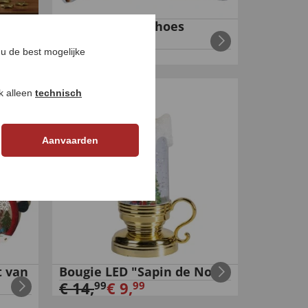
er
Gobelin kussenhoes
sneeuwman
u de best mogelijke
€
14
,
99
ok alleen
technisch
-
33
%
Aanvaarden
t van
Bougie LED "Sapin de Noël"
€
14
,
€
9
,
99
99