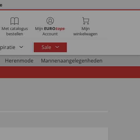
ie
Met catalogus
Mijn
EURO
tops
-
Mijn
bestellen
Account
winkelwagen
spiratie
Sale
Herenmode
Mannenaangelegenheden