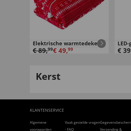
Elektrische warmtedeken
LED-
€
89
,
€
49
,
€
39
99
99
Kerst
KLANTENSERVICE
Algemene
Vaak gestelde vragen
Gegevensbescher
voorwaarden
- FAQ
Verzending &