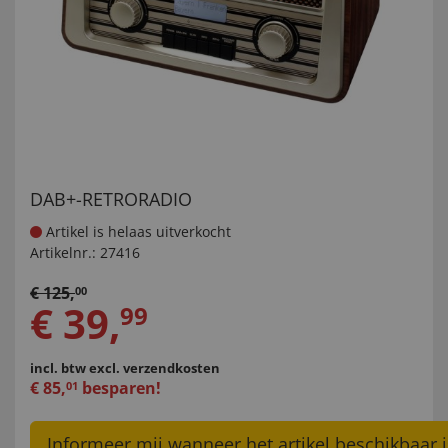
DAB+-RETRORADIO
Artikel is helaas uitverkocht
Artikelnr.:
27416
€
125
,
00
€
39
,
99
incl. btw
excl. verzendkosten
€
85
,
besparen!
01
Informeer mij wanneer het artikel beschikbaar i