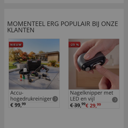
MOMENTEEL ERG POPULAIR BIJ ONZE
KLANTEN
NIEUW
-25
%
Accu-
Nagelknipper met
hogedrukreiniger
LED en vijl
€ 99,
99
99
€ 39
,
€ 29,
99