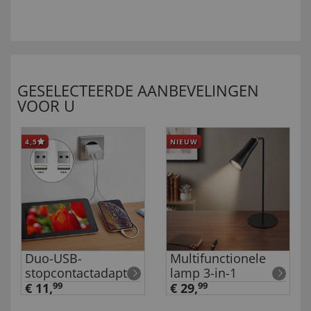
GESELECTEERDE AANBEVELINGEN
VOOR U
4,5
NIEUW
Duo-USB-
Multifunctionele
stopcontactadapter
lamp 3-in-1
€ 11,
99
€ 29,
99